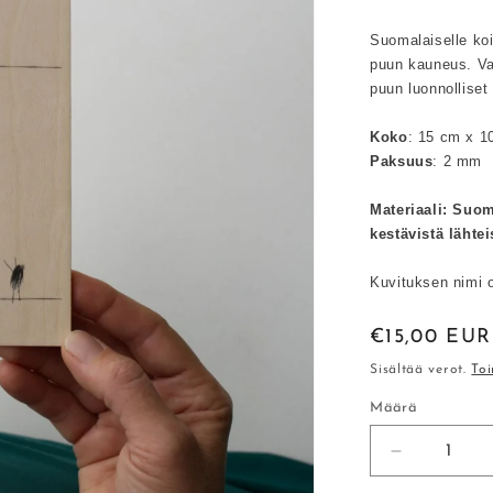
Suomalaiselle koiv
puun kauneus. Vai
puun luonnolliset
Koko
: 15 cm x 1
Paksuus
: 2 mm
Materiaali: Suom
kestävistä lähtei
Kuvituksen nimi on
Normaalihi
€15,00 EUR
Sisältää verot.
Toi
Määrä
Määrä
Vähennä
tuotteen