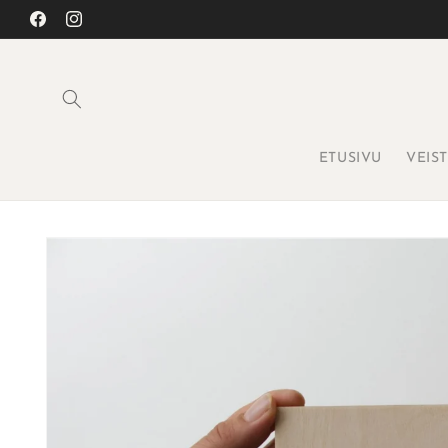
Ohita ja
siirry
Facebook
Instagram
sisältöön
ETUSIVU
VEIS
Siirry
tuotetietoihin