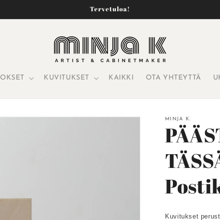
Tervetuloa!
TOKSET
KUVITUKSET
KAIKKI
OTA YHTEYTTÄ
U
MINJA K.
PÄÄST
TÄSS
Posti
Kuvitukset perust