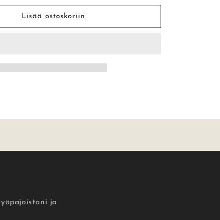
PÄÄSTÄN
IRTI,
Lisää ostoskoriin
OLEN
TÄSSÄ
SINUA
VARTEN
–
Postikortti
määrää
työpajoistani ja