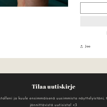
PÄÄSTÄN
IRTI,
OLEN
TÄSSÄ
SINUA
VARTEN
–
Postikortti
määrää
Jaa
Tilaa uutiskirje
istalleni ja kuule ensimmäisenä uusimmista näyttelyistäni, 
jännittävistä uutisista! <3