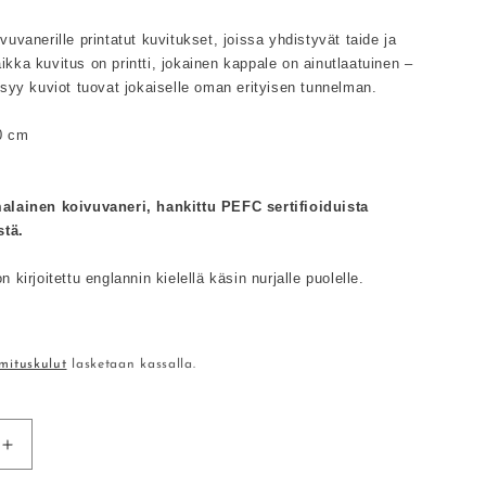
uvanerille printatut kuvitukset, joissa yhdistyvät taide ja 
kka kuvitus on printti, jokainen kappale on ainutlaatuinen – 
 syy kuviot tuovat jokaiselle oman erityisen tunnelman.
0 cm
alainen koivuvaneri, hankittu PEFC sertifioiduista 
stä.
 kirjoitettu englannin kielellä käsin nurjalle puolelle.
nta
mituskulut
lasketaan kassalla.
Lisää
tuotteen