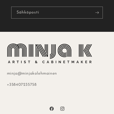
Sähköposti
minja@minjakolehmainen
+358407235758
Facebook
Instagram